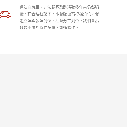
違法白牌車、非法載客取酬活動多年來仍然猖
獗。在合理框架下，本會願擔當橋樑角色，促
進立法與執法到位、社會分工到位。我們會為
各類車隊的協作多贏，創造條件。